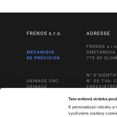
FRENOS s.r.o.
ADRESSE
FRENOS s.r.o
MÉCANIQUE
SMETANOVA 
DE PRÉCISION
779 00 OLO
N° D’IDENTI
USINAGE CNC
N° DE TVA: 
USINAGE
ENREGISTRÉE
CONVENTIONNEL
CZ
Tato webová stránka použ
K personalizaci obsahu a 
využíváme soubory cookie.
Cookies preferences