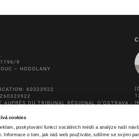
C
.
1196/9
MOUC – HODOLANY
(
FICATION: 60323922
1
CZ60323922
I
 AUPRÈS DU TRIBUNAL RÉGIONAL D’OSTRAVA -
W
ívá cookies
reklam, poskytování funkcí sociálních médií a analýze naší návš
 Informace o tom, jak náš web používáte, sdílíme se svými par