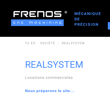
MÉCANIQUE
DE
PRÉCISION
TU ES:
SOCIÉTÉ
REALSYSTEM
REALSYSTEM
Locations commerciales
Nous préparons le site...