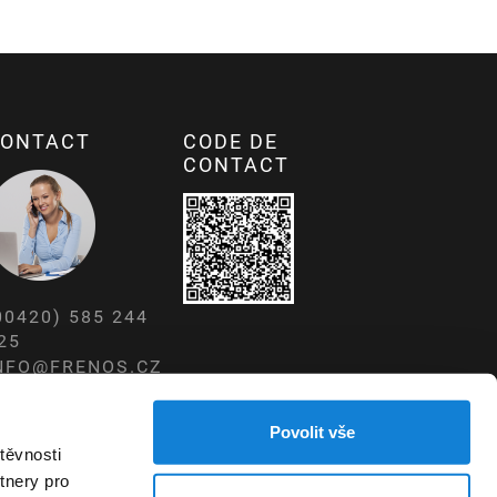
ONTACT
CODE DE
CONTACT
00420) 585 244
25
NFO@FRENOS.CZ
WW.FRENOS.CZ
Povolit vše
těvnosti
tnery pro