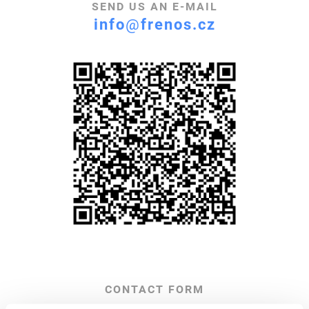
SEND US AN E-MAIL
info
@
frenos.cz
CONTACT FORM