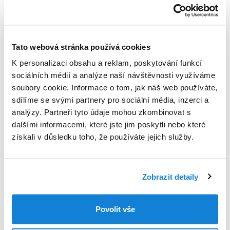
Name
*
Tato webová stránka používá cookies
Company
K personalizaci obsahu a reklam, poskytování funkcí
sociálních médií a analýze naší návštěvnosti využíváme
soubory cookie. Informace o tom, jak náš web používáte,
E-mail
*
sdílíme se svými partnery pro sociální média, inzerci a
analýzy. Partneři tyto údaje mohou zkombinovat s
dalšími informacemi, které jste jim poskytli nebo které
získali v důsledku toho, že používáte jejich služby.
Phone
*
Zobrazit detaily
Your message
*
Povolit vše